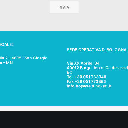
EGALE:
SEDE OPERATIVA DI BOLOGNA:
lia 2 – 46051 San Giorgio
lo – MN
Via XX Aprile, 34
40012 Bargellino di Calderara d
BO
Tel. +39 051 763348
Fax +39 051 773393
info.bo@welding-srl.it