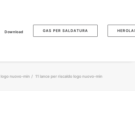
GAS PER SALDATURA
HEROLA
Download
o logo nuovo-min
11 lance per riscaldo logo nuovo-min