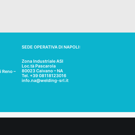
SEDE OPERATIVA DI NAPOLI:
Zona Industriale ASI
Loc.tà Pascarola
80023 Caivano – NA
i Reno –
Tel. +39 08118123016
info.na@welding-srl.it