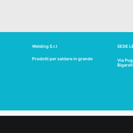
Welding S.r.l
SEDE L
Prodotti per saldare in grande
Via Pug
Bigarel