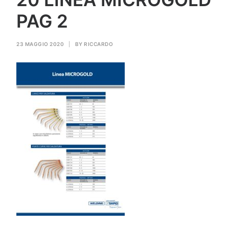
GAS PER SALDATURA
PAG 2
HEROLASER
23 MAGGIO 2020
|
BY
RICCARDO
RICERCA