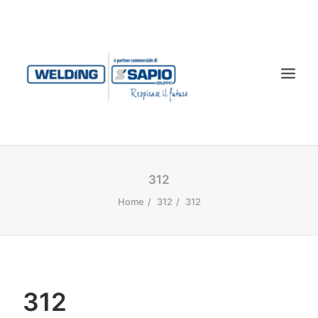
CHI SIAMO
312
PRODOTTI
Home
312
312
TECNOLOGIA LASER
SERVIZI
CONTATTI
312
DOWNLOAD