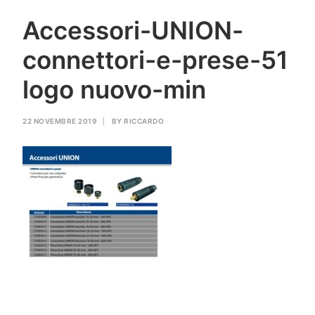
GAS PER SALDATURA
Accessori-UNION-
connettori-e-prese-51
HEROLASER
logo nuovo-min
RICERCA
22 NOVEMBRE 2019
|
BY
RICCARDO