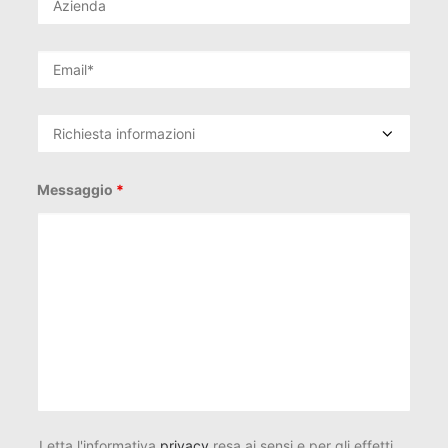
Messaggio
*
Letta l'informativa
privacy
resa ai sensi e per gli effetti