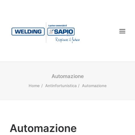
CHI SIAMO
Automazione
PRODOTTI
Home
Antinfortunistica
Automazione
TECNOLOGIA LASER
SERVIZI
CONTATTI
Automazione
DOWNLOAD