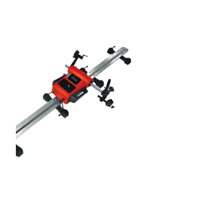
GAS PER SALDATURA
HEROLASER
RICERCA