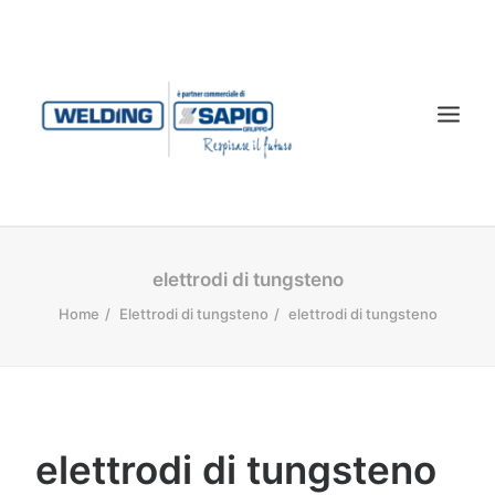
CHI SIAMO
elettrodi di tungsteno
PRODOTTI
Home
Elettrodi di tungsteno
elettrodi di tungsteno
TECNOLOGIA LASER
SERVIZI
CONTATTI
elettrodi di tungsteno
DOWNLOAD