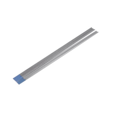
GAS PER SALDATURA
HEROLASER
RICERCA