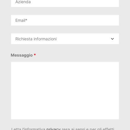
Messaggio
*
Letta l'informativa
privacy
resa ai sensi e per gli effetti