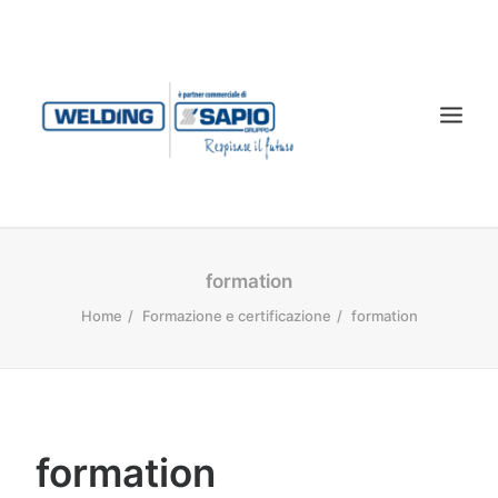
CHI SIAMO
formation
PRODOTTI
Home
Formazione e certificazione
formation
TECNOLOGIA LASER
SERVIZI
CONTATTI
formation
DOWNLOAD