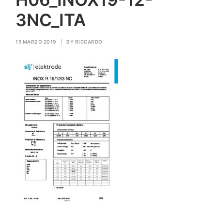
GAS PER SALDATURA
3NC_ITA
HEROLASER
15 MARZO 2019
|
BY
RICCARDO
RICERCA