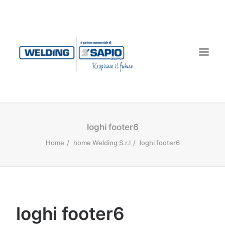
CHI SIAMO
loghi footer6
PRODOTTI
Home
home Welding S.r.l
loghi footer6
TECNOLOGIA LASER
SERVIZI
CONTATTI
loghi footer6
DOWNLOAD