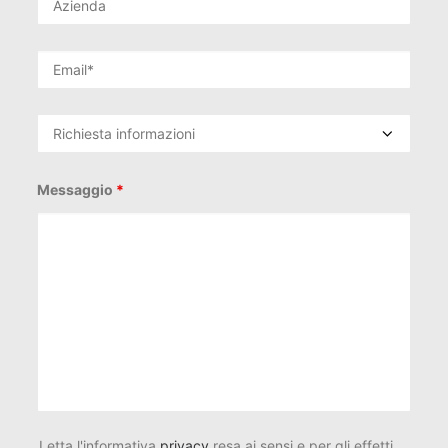
Messaggio
*
Letta l'informativa
privacy
resa ai sensi e per gli effetti