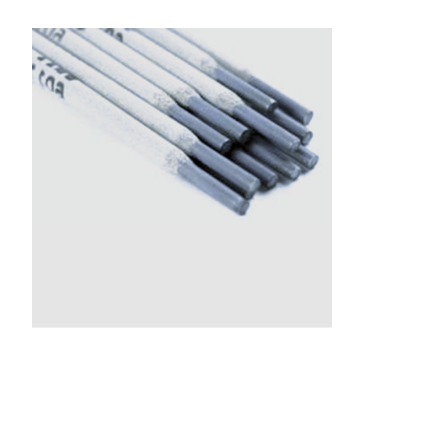
GAS PER SALDATURA
HEROLASER
RICERCA