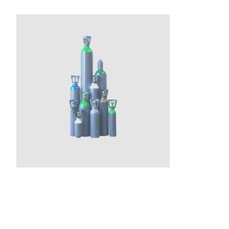
GAS PER SALDATURA
HEROLASER
RICERCA