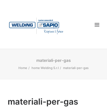
CHI SIAMO
materiali-per-gas
PRODOTTI
Home
home Welding S.r.l
materiali-per-gas
TECNOLOGIA LASER
SERVIZI
CONTATTI
materiali-per-gas
DOWNLOAD