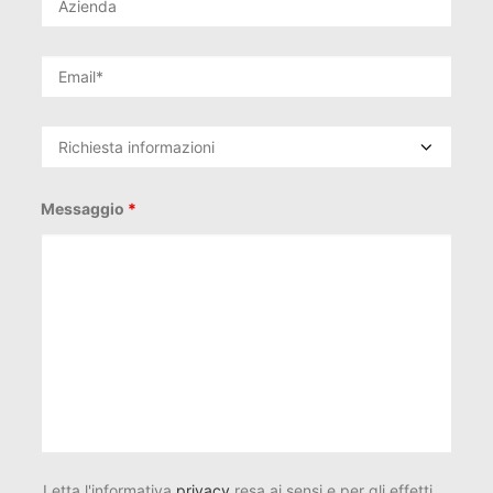
Messaggio
*
Letta l'informativa
privacy
resa ai sensi e per gli effetti