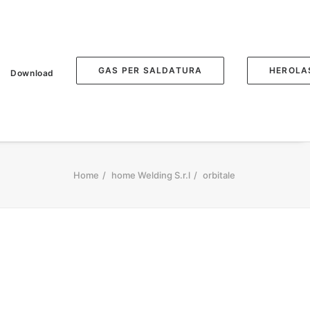
GAS PER SALDATURA
HEROLA
Download
Home
home Welding S.r.l
orbitale