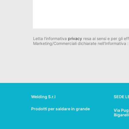
Letta l'informativa
privacy
resa ai sensi e per gli ef
Marketing/Commerciali dichiarate nell'Informativa :
Welding S.r.l
SEDE L
Prodotti per saldare in grande
Via Pug
Bigarel