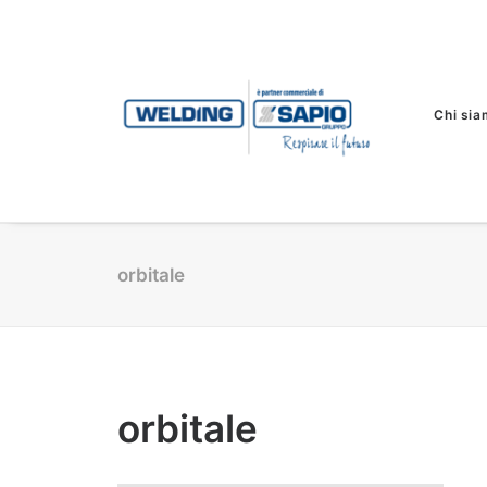
Chi sia
orbitale
orbitale