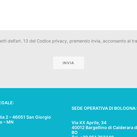
fetti dell’art. 13 del Codice privacy, premendo invia, acconsento al trat
EGALE:
SEDE OPERATIVA DI BOLOGNA:
lia 2 – 46051 San Giorgio
lo – MN
Via XX Aprile, 34
40012 Bargellino di Calderara d
BO