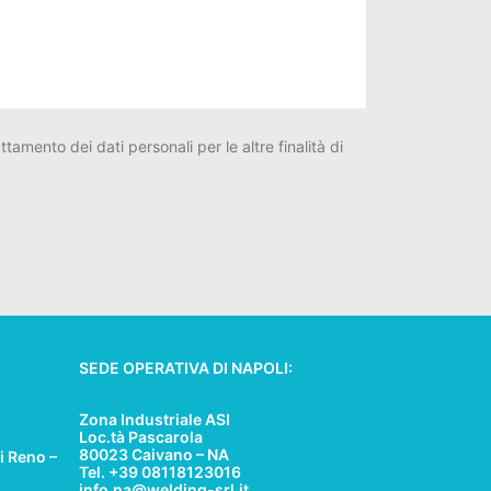
tamento dei dati personali per le altre finalità di
SEDE OPERATIVA DI NAPOLI:
Zona Industriale ASI
Loc.tà Pascarola
80023 Caivano – NA
i Reno –
Tel. +39 08118123016
info.na@welding-srl.it