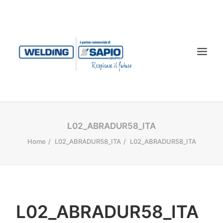
CHI SIAMO
L02_ABRADUR58_ITA
PRODOTTI
Home
L02_ABRADUR58_ITA
L02_ABRADUR58_ITA
TECNOLOGIA LASER
SERVIZI
CONTATTI
L02_ABRADUR58_ITA
DOWNLOAD