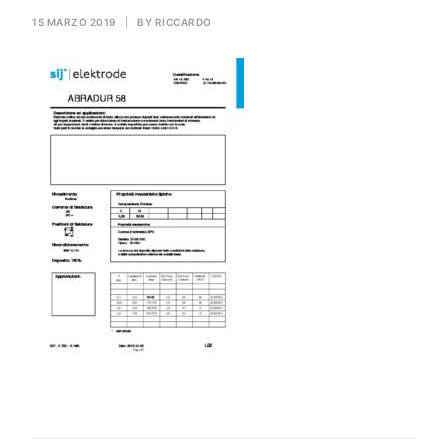
GAS PER SALDATURA
15 MARZO 2019
|
BY
RICCARDO
HEROLASER
RICERCA