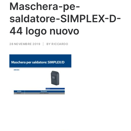
Maschera-pe-
GAS PER SALDATURA
saldatore-SIMPLEX-D-
HEROLASER
44 logo nuovo
RICERCA
28 NOVEMBRE 2019
|
BY
RICCARDO