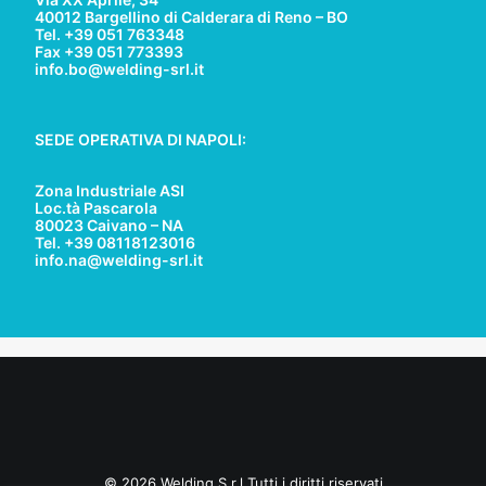
40012 Bargellino di Calderara di Reno – BO
Tel. +39 051 763348
Fax +39 051 773393
info.bo@welding-srl.it
SEDE OPERATIVA DI NAPOLI:
Zona Industriale ASI
Loc.tà Pascarola
80023 Caivano – NA
Tel. +39 08118123016
info.na@welding-srl.it
© 2026 Welding S.r.l Tutti i diritti riservati