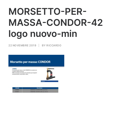
GAS PER SALDATURA
MORSETTO-PER-
MASSA-CONDOR-42
HEROLASER
logo nuovo-min
RICERCA
22 NOVEMBRE 2019
|
BY
RICCARDO