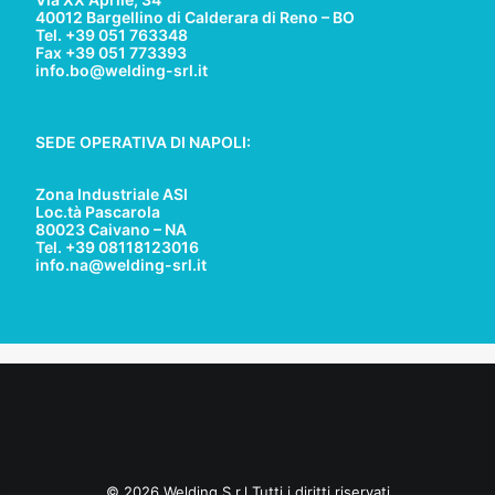
40012 Bargellino di Calderara di Reno – BO
Tel. +39 051 763348
Fax +39 051 773393
info.bo@welding-srl.it
SEDE OPERATIVA DI NAPOLI:
Zona Industriale ASI
Loc.tà Pascarola
80023 Caivano – NA
Tel. +39 08118123016
info.na@welding-srl.it
© 2026 Welding S.r.l Tutti i diritti riservati