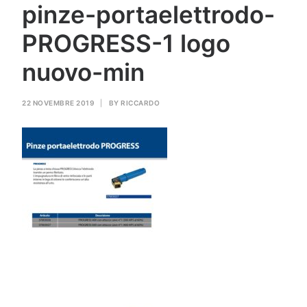
pinze-portaelettrodo-
GAS PER SALDATURA
PROGRESS-1 logo
HEROLASER
nuovo-min
RICERCA
22 NOVEMBRE 2019
|
BY
RICCARDO