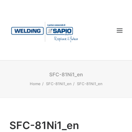
CHI SIAMO
SFC-81Ni1_en
PRODOTTI
Home
SFC-81Ni1_en
SFC-81Ni1_en
TECNOLOGIA LASER
SERVIZI
CONTATTI
SFC-81Ni1_en
DOWNLOAD