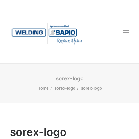
CHI SIAMO
sorex-logo
PRODOTTI
Home
sorex-logo
sorex-logo
TECNOLOGIA LASER
SERVIZI
CONTATTI
sorex-logo
DOWNLOAD