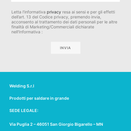
Letta l'informativa
privacy
resa ai sensi e per gli effetti
dell’art. 13 del Codice privacy, premendo invia,
acconsento al trattamento dei dati personali per le altre
finalità di Marketing/Commerciali dichiarate
nell'Informativa :
Welding S.r.l
Prodotti per saldare in grande
SEDE LEGALE:
Via Puglia 2 – 46051 San Giorgio Bigarello – MN