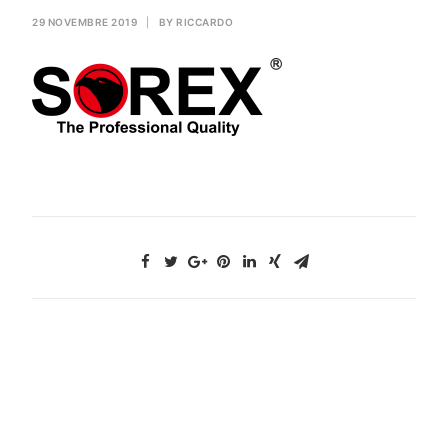
GAS PER SALDATURA
29 NOVEMBRE 2019
|
BY
RICCARDO
HEROLASER
RICERCA