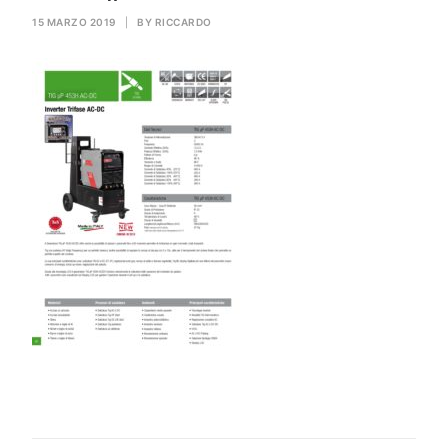
GAS PER SALDATURA
15 MARZO 2019
|
BY
RICCARDO
HEROLASER
RICERCA