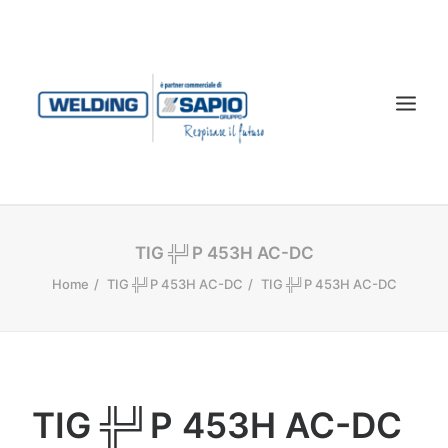
CHI SIAMO
TIG ╬╝P 453H AC-DC
PRODOTTI
Home
TIG ╬╝P 453H AC-DC
TIG ╬╝P 453H AC-DC
TECNOLOGIA LASER
SERVIZI
CONTATTI
TIG ╬╝P 453H AC-DC
DOWNLOAD