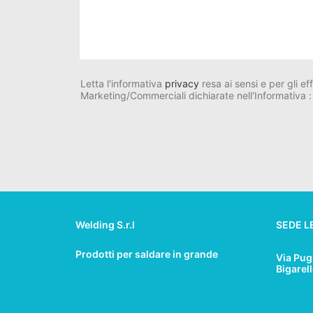
Letta l'informativa
privacy
resa ai sensi e per gli ef
Marketing/Commerciali dichiarate nell'Informativa :
Welding S.r.l
SEDE L
Prodotti per saldare in grande
Via Pug
Bigarel