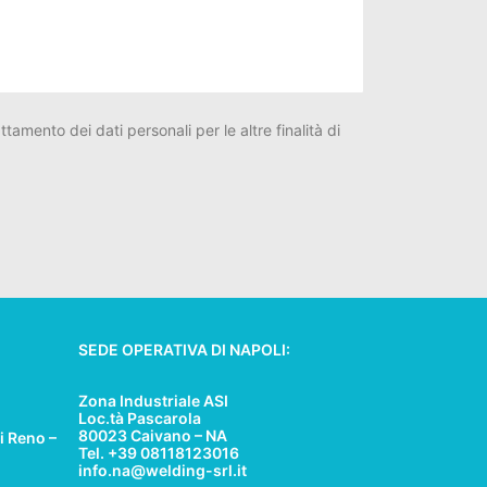
tamento dei dati personali per le altre finalità di
SEDE OPERATIVA DI NAPOLI:
Zona Industriale ASI
Loc.tà Pascarola
80023 Caivano – NA
i Reno –
Tel. +39 08118123016
info.na@welding-srl.it