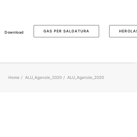
GAS PER SALDATURA
HEROLA
Download
Home
ALU_Agenzie_2020
ALU_Agenzie_2020