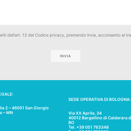
fetti dell’art. 13 del Codice privacy, premendo invia, acconsento al trat
EGALE:
SEDE OPERATIVA DI BOLOGNA:
lia 2 – 46051 San Giorgio
lo – MN
Via XX Aprile, 34
40012 Bargellino di Calderara d
BO
Tel. +39 051 763348