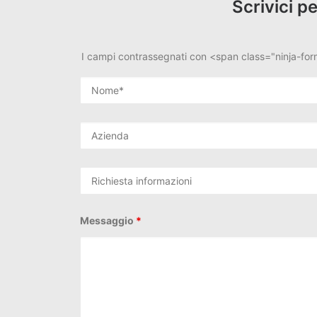
Scrivici p
I campi contrassegnati con <span class="ninja-fo
Messaggio
*